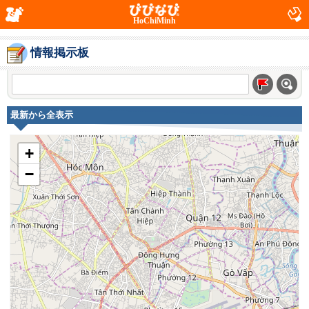
HoChiMinh
情報掲示板
最新から全表示
+
−