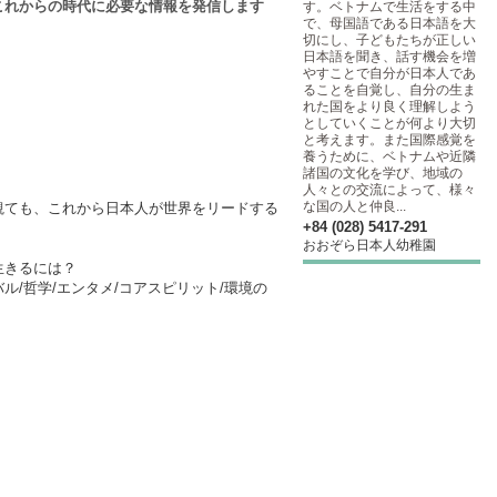
これからの時代に必要な情報を発信します
す。ベトナムで生活をする中
で、母国語である日本語を大
切にし、子どもたちが正しい
日本語を聞き、話す機会を増
やすことで自分が日本人であ
ることを自覚し、自分の生ま
れた国をより良く理解しよう
としていくことが何より大切
と考えます。また国際感覚を
養うために、ベトナムや近隣
諸国の文化を学び、地域の
人々との交流によって、様々
な国の人と仲良...
観ても、これから日本人が世界をリードする
+84 (028) 5417-291
おおぞら日本人幼稚園
生きるには？
/哲学/エンタメ/コアスピリット/環境の