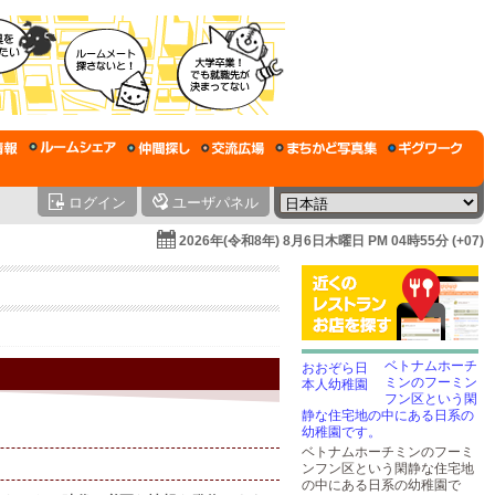
ログイン
ユーザパネル
2026年(令和8年) 8月6日木曜日 PM 04時55分 (+07)
ベトナムホーチ
ミンのフーミン
フン区という閑
静な住宅地の中にある日系の
幼稚園です。
ベトナムホーチミンのフーミ
ンフン区という閑静な住宅地
の中にある日系の幼稚園で