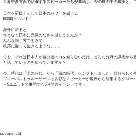
世界中多方面で活躍するスピーカーたちが集結し、今の世の中の真実と、
日本を応援！そして日本のパワーを感じる
6時間イベント！
海外に居ると
何となく日本に元気のなさを感じませんか？
みんな同じ方向をみて
秩序に従って生きるような。。。
でも、それは日本人が自分達の力を知らないだけ。どんな分野の識者から
と話しているのを知っていますか？
今、時代は「土の時代」から「風の時代」へシフトしました。自分らしく
グローバルトゥルーサーズは多彩なスピーカーが世界から結集するグローバル
ら5ユニットで展開する6時間のイベントです！
ss America)