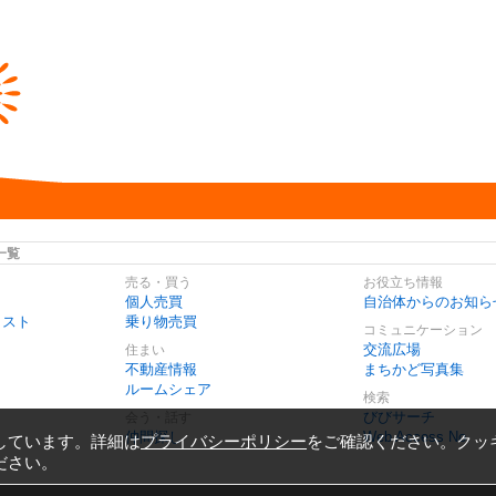
一覧
売る・買う
お役立ち情報
個人売買
自治体からのお知ら
リスト
乗り物売買
コミュニケーション
交流広場
住まい
不動産情報
まちかど写真集
ルームシェア
検索
びびサーチ
会う・話す
仲間探し
Web Access No.
しています。詳細は
プライバシーポリシー
をご確認ください。クッ
ださい。