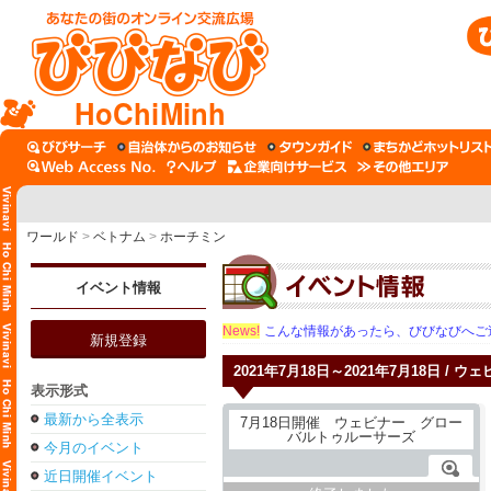
HoChiMinh
ワールド
>
ベトナム
>
ホーチミン
イベント情報
News!
こんな情報があったら、びびなびへご
新規登録
2021年7月18日～2021年7月18日 / 
表示形式
最新から全表示
今月のイベント
近日開催イベント