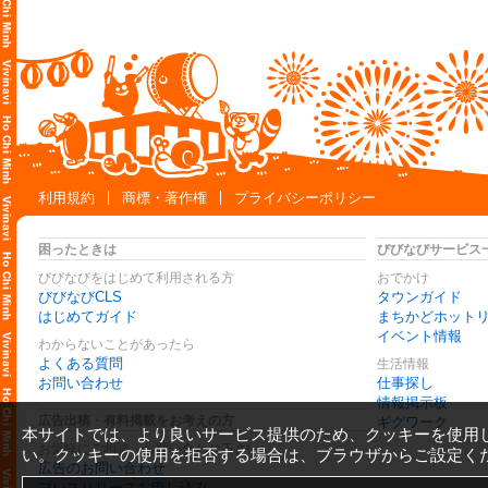
利用規約
商標・著作権
プライバシーポリシー
困ったときは
びびなびサービス
びびなびをはじめて利用される方
おでかけ
びびなびCLS
タウンガイド
はじめてガイド
まちかどホット
イベント情報
わからないことがあったら
よくある質問
生活情報
お問い合わせ
仕事探し
情報掲示板
広告出稿・有料掲載をお考えの方
ギグワーク
本サイトでは、より良いサービス提供のため、クッキーを使用
お気軽にご相談・お問い合わせ下さい
い。クッキーの使用を拒否する場合は、ブラウザからご設定く
広告のお問い合わせ
プレスリリースお申し込み