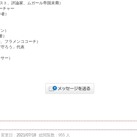
リスト、評論家、ムガール帝国末裔）
ティーチャー
学者）
アン）
始者）
表、フラメンココーチ）
を守ろう」代表
ーサー）
変更日 :
2021/07/18
総閲覧数 : 955 人