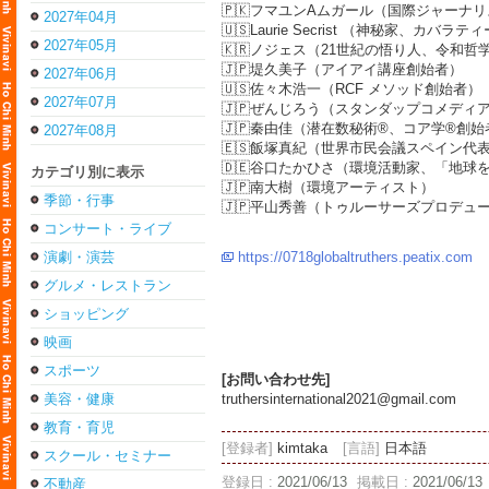
🇵🇰フマユンAムガール（国際ジャーナ
2027年04月
🇺🇸Laurie Secrist （神秘家、カバラ
2027年05月
🇰🇷ノジェス（21世紀の悟り人、令和哲
🇯🇵堤久美子（アイアイ講座創始者）
2027年06月
🇺🇸佐々木浩一（RCF メソッド創始者）
2027年07月
🇯🇵ぜんじろう（スタンダップコメディ
🇯🇵秦由佳（潜在数秘術®︎、コア学®︎創
2027年08月
🇪🇸飯塚真紀（世界市民会議スペイン代
🇩🇪谷口たかひさ（環境活動家、「地球
カテゴリ別に表示
🇯🇵南大樹（環境アーティスト）
季節・行事
🇯🇵平山秀善（トゥルーサーズプロデュ
コンサート・ライブ
演劇・演芸
https://0718globaltruthers.peatix.com
グルメ・レストラン
ショッピング
映画
スポーツ
[お問い合わせ先]
美容・健康
truthersinternational2021@gmail.com
教育・育児
[登録者]
kimtaka
[言語]
日本語
スクール・セミナー
登録日 :
2021/06/13
掲載日 :
2021/06/13
不動産