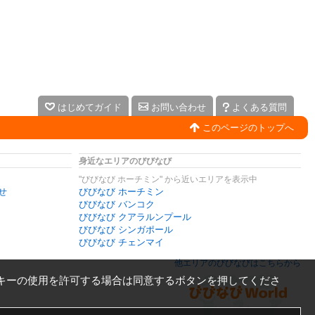
はじめてガイド
お問い合わせ
よくある質問
このページのトップへ
身近なエリアのびびなび
"びびなび ホーチミン" から近いエリアを表示中
せ
びびなび ホーチミン
びびなび バンコク
びびなび クアラルンプール
びびなび シンガポール
びびなび チェンマイ
他エリアのびびなびはこちらから
キーの使用を許可する場合は同意するボタンを押してくださ